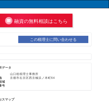
融資の無料相談はこちら
この税理士に問い合わせる
所データ
山口稔税理士事務所
地
京都市右京区西京極浜ノ本町64
領域
番号
セスマップ