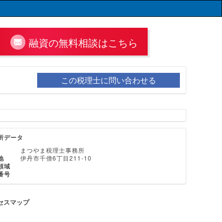
融資の無料相談はこちら
この税理士に問い合わせる
所データ
まつやま税理士事務所
地
伊丹市千僧6丁目211-10
領域
番号
セスマップ