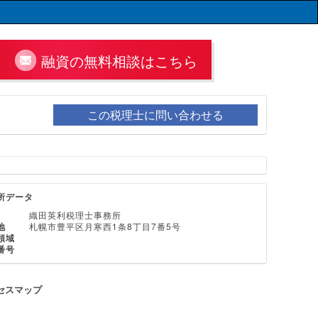
融資の無料相談はこちら
この税理士に問い合わせる
所データ
織田英利税理士事務所
地
札幌市豊平区月寒西1条8丁目7番5号
領域
番号
セスマップ