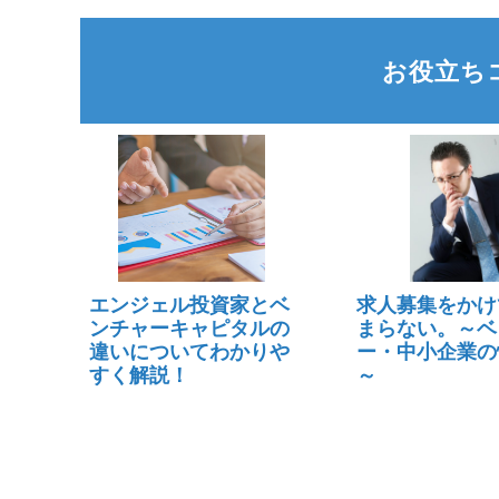
お役立ち
エンジェル投資家とベ
求人募集をかけ
ンチャーキャピタルの
まらない。～ベ
違いについてわかりや
ー・中小企業の
すく解説！
～