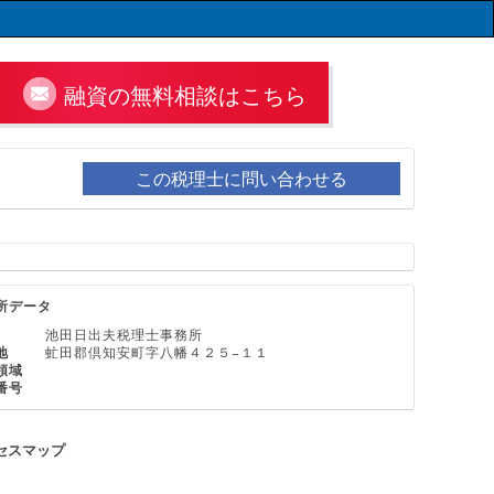
融資の無料相談はこちら
この税理士に問い合わせる
所データ
池田日出夫税理士事務所
地
虻田郡倶知安町字八幡４２５−１１
領域
番号
セスマップ