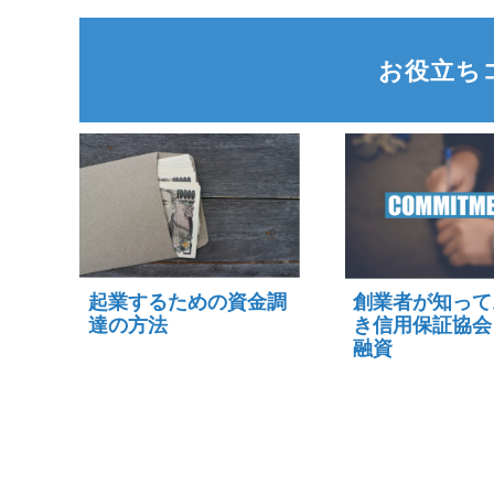
お役立ち
起業するための資金調
創業者が知って
達の方法
き信用保証協会
融資