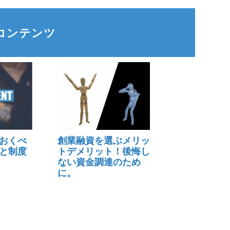
コンテンツ
おくべ
創業融資を選ぶメリッ
と制度
トデメリット！後悔し
ない資金調達のため
に。