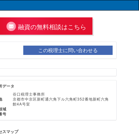
融資の無料相談はこちら
この税理士に問い合わせる
所データ
谷口税理士事務所
地
京都市中京区新町通六角下ル六角町352番地新町六角
館4A号室
領域
番号
セスマップ