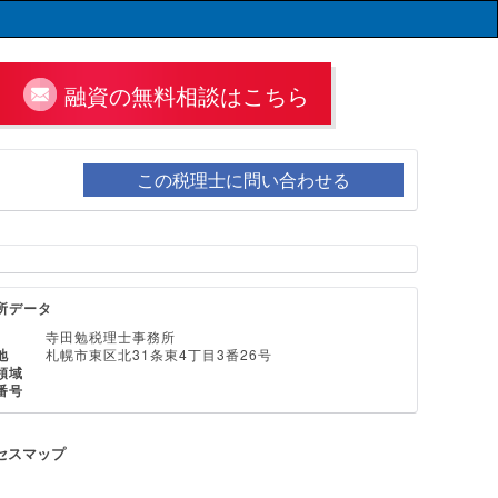
融資の無料相談はこちら
この税理士に問い合わせる
所データ
寺田勉税理士事務所
地
札幌市東区北31条東4丁目3番26号
領域
番号
セスマップ