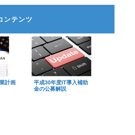
コンテンツ
業計画
平成30年度IT導入補助
金の公募解説