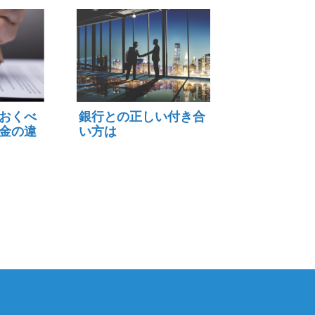
おくべ
銀行との正しい付き合
金の違
い方は