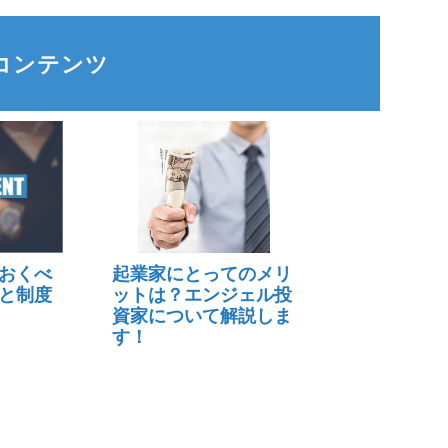
コンテンツ
おくべ
起業家にとってのメリ
と制度
ットは？エンジェル投
資家について解説しま
す！