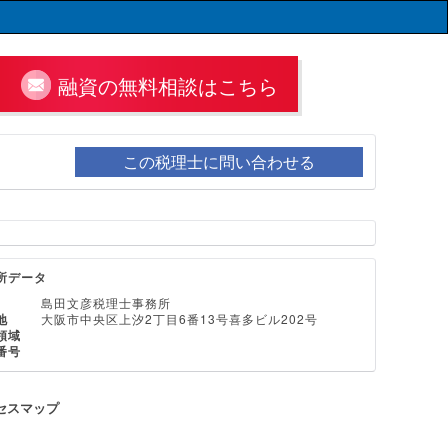
融資の無料相談はこちら
この税理士に問い合わせる
所データ
島田文彦税理士事務所
地
大阪市中央区上汐2丁目6番13号喜多ビル202号
領域
番号
セスマップ