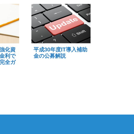
強化資
平成30年度IT導入補助
金利で
金の公募解説
完全ガ