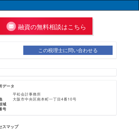
融資の無料相談はこちら
この税理士に問い合わせる
所データ
平松会計事務所
地
大阪市中央区南本町一丁目4番10号
領域
番号
セスマップ