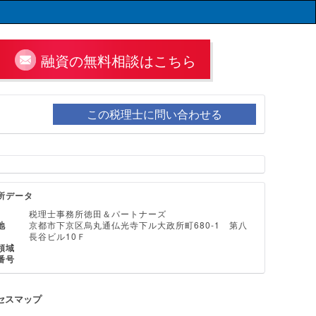
融資の無料相談はこちら
この税理士に問い合わせる
所データ
税理士事務所徳田＆パートナーズ
地
京都市下京区烏丸通仏光寺下ル大政所町680-1 第八
長谷ビル10Ｆ
領域
番号
セスマップ