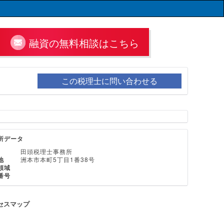
融資の無料相談はこちら
この税理士に問い合わせる
所データ
田頭税理士事務所
地
洲本市本町5丁目1番38号
領域
番号
セスマップ