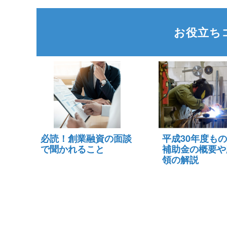
お役立ち
必読！創業融資の面談
平成30年度も
で聞かれること
補助金の概要や
領の解説