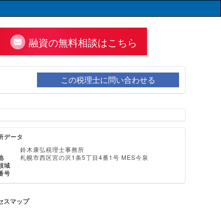
融資の無料相談はこちら
この税理士に問い合わせる
所データ
鈴木康弘税理士事務所
地
札幌市西区宮の沢1条5丁目4番1号 MES今泉
領域
番号
セスマップ