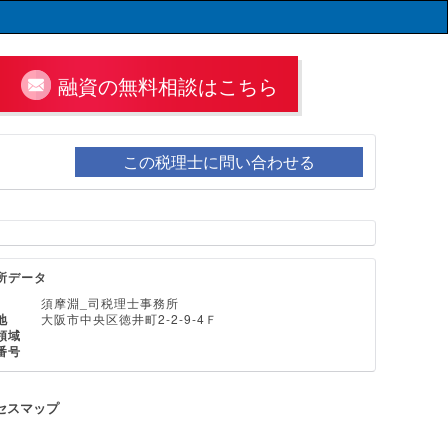
融資の無料相談はこちら
この税理士に問い合わせる
所データ
須摩淵_司税理士事務所
地
大阪市中央区徳井町2-2-9-4Ｆ
領域
番号
セスマップ