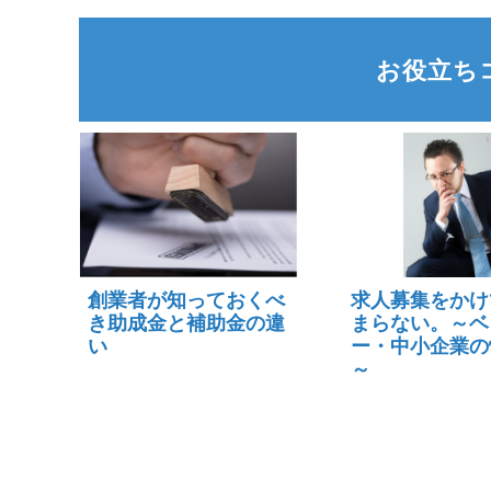
お役立ち
創業者が知っておくべ
求人募集をかけ
き助成金と補助金の違
まらない。～ベ
い
ー・中小企業の
～