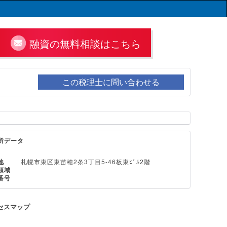
融資の無料相談はこちら
この税理士に問い合わせる
所データ
地
札幌市東区東苗穂2条3丁目5-46板東ﾋﾞﾙ2階
領域
番号
セスマップ