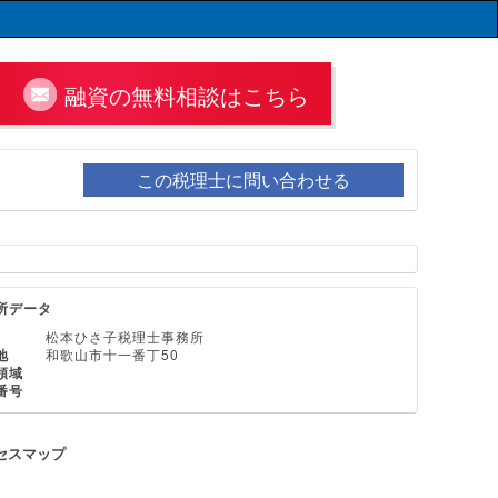
融資の無料相談はこちら
この税理士に問い合わせる
所データ
松本ひさ子税理士事務所
地
和歌山市十一番丁50
領域
番号
セスマップ