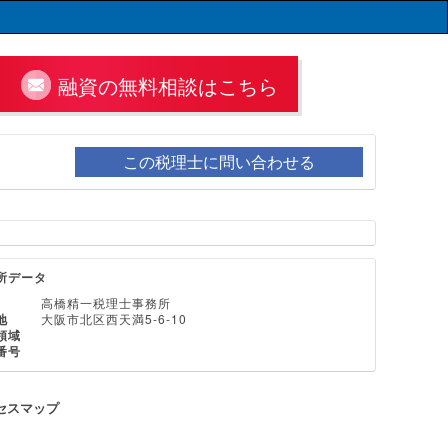
融資の無料相談はこちら
この税理士に問い合わせる
所データ
高橋精一税理士事務所
地
大阪市北区西天満5-6-10
領域
番号
セスマップ